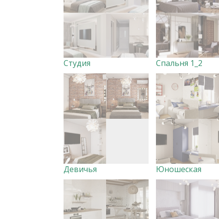
Студия
Спальня 1_2
Девичья
Юношеская