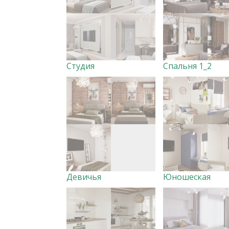
Студия
Спальня 1_2
Девичья
Юношеская